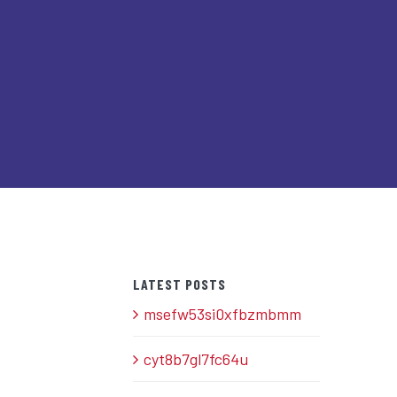
LATEST POSTS
msefw53si0xfbzmbmm
cyt8b7gl7fc64u