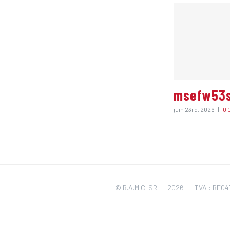
msefw53
juin 23rd, 2026
|
0 
© R.A.M.C. SRL -
2026 | TVA : BE047