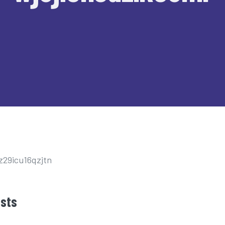
z29icu16qzjtn
osts