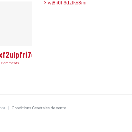
wj8ji0h9dzlk58mr
xf2ulpfri7c
0 Comments
rmont |
Conditions Générales de vente