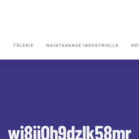
E
TÔLERIE
MAINTENANCE INDUSTRIELLE
MÉ
wj8ji0h9dzlk58mr