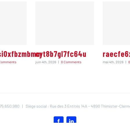
si0xfbzmbmm
cyt8b7gl7fc64u
raecfe6
Comments
juin 4th, 2026
|
0 Comments
mai 4th, 2026
|
5.650.980 | Siège social : Rue des 3 Entités 14A - 4890 Thimister-Cle
Facebook
LinkedIn